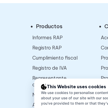
Productos
C
Informes RAP
Ac
Registro RAP
Co
Cumplimiento fiscal
Pro
Registro de IVA
Pro
Representante
Pr
autorizado
pa
This Website uses cookies
We use cookies to personalise content
Mercados en línea
Pl
about your use of our site with our s
des
you’ve provided to them or that they’v
APIs