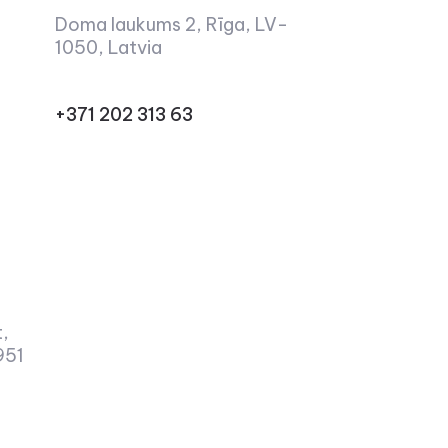
Doma laukums 2, Rīga, LV-
1050, Latvia
+371 202 313 63
t,
951