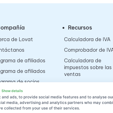
ompañía
Recursos
erca de Lovat
Calculadora de IVA
ntáctanos
Comprobador de IV
grama de afiliados
Calculadora de
impuestos sobre las
grama de afiliados
ventas
ograma de socios
ra startups
Show details
 and ads, to provide social media features and to analyse our
ataforma para
ocial media, advertising and analytics partners who may combin
arrolladores
e collected from your use of their services.