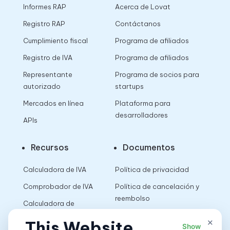
Informes RAP
Acerca de Lovat
Registro RAP
Contáctanos
Cumplimiento fiscal
Programa de afiliados
Registro de IVA
Programa de afiliados
Representante
Programa de socios para
autorizado
startups
Mercados en línea
Plataforma para
desarrolladores
APIs
Recursos
Documentos
Calculadora de IVA
Política de privacidad
Comprobador de IVA
Política de cancelación y
reembolso
Calculadora de
impuestos sobre las
Términos de uso
×
This Website
Show
ventas