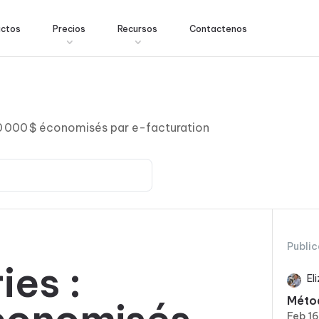
uctos
Precios
Recursos
Contactenos
50 000 $ économisés par e-facturation
Public
ies :
El
Métod
Feb 1