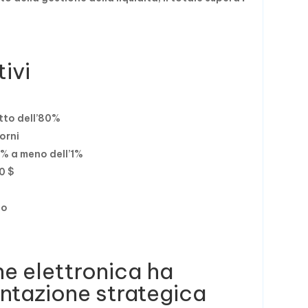
ivi
tto dell’80%
orni
 7% a meno dell’1%
0 $
no
ne elettronica ha
ntazione strategica