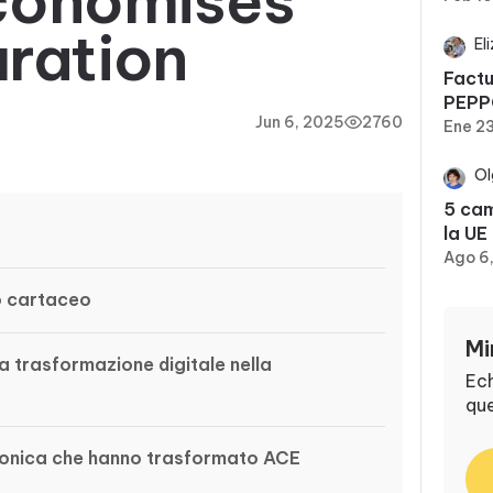
conomisés
ration
El
Factu
PEPP
Jun 6, 2025
2760
Ene 2
Ol
5 cam
la UE
Ago 6
to cartaceo
Mi
a trasformazione digitale nella
Ech
que
ttronica che hanno trasformato ACE