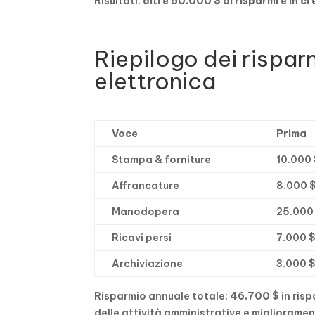
Risultati:
oltre 50.000 $ di risparmi e in cr
Riepilogo dei rispar
elettronica
Voce
Prima
Stampa & forniture
10.000 
Affrancature
8.000 
Manodopera
25.000
Ricavi persi
7.000 
Archiviazione
3.000 
Risparmio annuale totale:
46.700 $
in risp
delle attività amministrative e migliorament