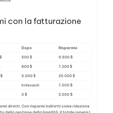
escita
mi con la fatturazione
Dopo
Risparmio
$
500 $
9.500 $
$
800 $
7.200 $
 $
5.000 $
20.000 $
$
Irrilevanti
7.000 $
$
0 $
3.000 $
armi diretti. Con risparmi indiretti come riduzione
o della gestione della liquidità, il totale supera
i