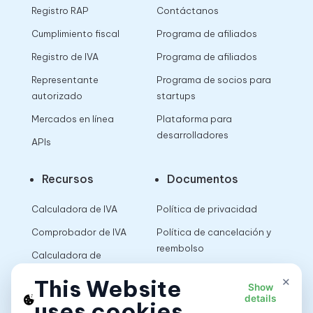
Registro RAP
Contáctanos
Cumplimiento fiscal
Programa de afiliados
Registro de IVA
Programa de afiliados
Representante
Programa de socios para
autorizado
startups
Mercados en línea
Plataforma para
desarrolladores
APIs
Recursos
Documentos
Calculadora de IVA
Política de privacidad
Comprobador de IVA
Política de cancelación y
reembolso
Calculadora de
impuestos sobre las
Términos de uso
×
This Website
Show
ventas
details
uses cookies