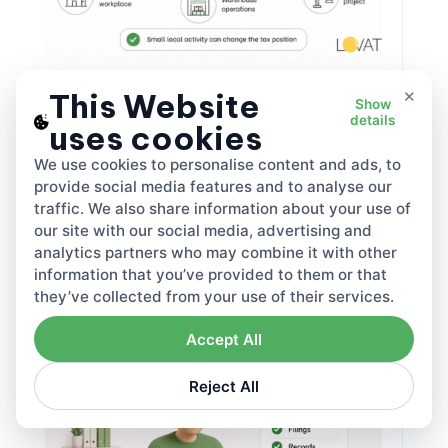
×
This Website
Show
·
Jul 28, 2026
·
1588
Lovat
details
uses cookies
Explicación de las leyes sobre
We use cookies to personalise content and ads, to
facilitadores de mercado para
provide social media features and to analyse our
vendedores de Amazon, Etsy y eBay
traffic. We also share information about your use of
our site with our social media, advertising and
Mercados
Share this
analytics partners who may combine it with other
information that you’ve provided to them or that
they’ve collected from your use of their services.
Accept All
Reject All