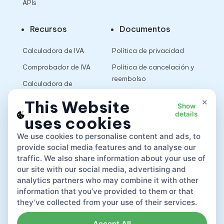
APIs
Recursos
Documentos
Calculadora de IVA
Política de privacidad
Comprobador de IVA
Política de cancelación y
reembolso
Calculadora de
impuestos sobre las
Términos de uso
×
This Website
Show
ventas
details
uses cookies
App
We use cookies to personalise content and ads, to
provide social media features and to analyse our
traffic. We also share information about your use of
our site with our social media, advertising and
analytics partners who may combine it with other
information that you’ve provided to them or that
they’ve collected from your use of their services.
Accept All