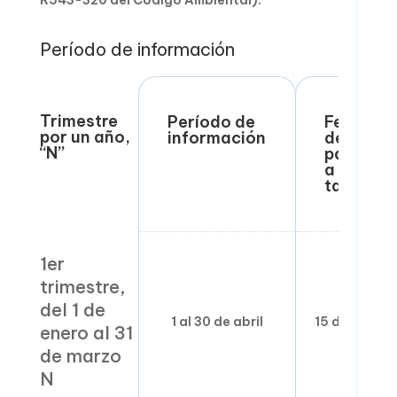
R543-320 del Código Ambiental).
Período de información
Trimestre
Período de
Fecha
por un año,
información
de
“N”
pago
a más
tardar
1er
trimestre,
del 1 de
1 al 30 de abril
15 de mayo
enero al 31
de marzo
N