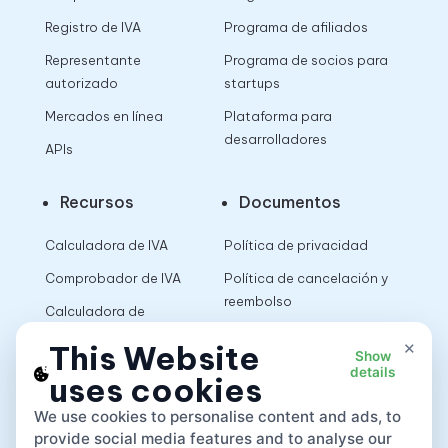
Registro de IVA
Programa de afiliados
Representante
Programa de socios para
autorizado
startups
Mercados en línea
Plataforma para
desarrolladores
APIs
Recursos
Documentos
Calculadora de IVA
Política de privacidad
Comprobador de IVA
Política de cancelación y
reembolso
Calculadora de
impuestos sobre las
Términos de uso
×
This Website
Show
ventas
details
uses cookies
App
We use cookies to personalise content and ads, to
provide social media features and to analyse our