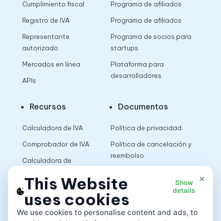
Cumplimiento fiscal
Programa de afiliados
Registro de IVA
Programa de afiliados
Representante
Programa de socios para
autorizado
startups
Mercados en línea
Plataforma para
desarrolladores
APIs
Recursos
Documentos
Calculadora de IVA
Política de privacidad
Comprobador de IVA
Política de cancelación y
reembolso
Calculadora de
impuestos sobre las
Términos de uso
×
This Website
Show
ventas
details
uses cookies
App
We use cookies to personalise content and ads, to