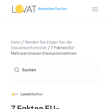
Anmelden
Testen
Heim
/
Werden Sie klüger bei der
Steuerkonformität
/
7 Fakten EU-
Mehrwertsteuer Kleinunternehmen
Lovat
Author
7 Fakten EU-