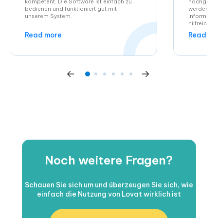
kompetent. Die Software ist einfach zu
hochgelad
bedienen und funktioniert gut mit
werden. Be
unserem System.
Informati
hilfreich w
Steuerbeh
Read more
Read mo
hatten. Di
Übermittlu
ebenfalls b
gespart, d
verkaufen.
Noch weitere Fragen?
Schauen Sie sich um und überzeugen Sie sich, wie
einfach die Nutzung von Lovat wirklich ist