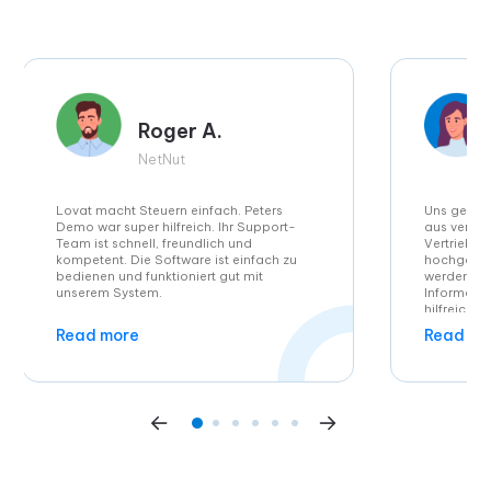
Roger A.
NetNut
Lovat macht Steuern einfach. Peters
Uns gefiel
Demo war super hilfreich. Ihr Support-
aus versc
Team ist schnell, freundlich und
Vertriebsk
kompetent. Die Software ist einfach zu
hochgelad
bedienen und funktioniert gut mit
werden. Be
unserem System.
Informati
hilfreich w
Steuerbeh
Read more
Read mo
hatten. Di
Übermittlu
ebenfalls b
gespart, d
verkaufen.