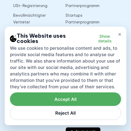
USt-Registrierung
Partnerprogramm
Bevollmächtigter
Startups
Vertreter
Partnerprogramm
Online-Marktplätze
Entwicklerplattform
×
This Website uses
Show
cookies
details
APIs
We use cookies to personalise content and ads, to
provide social media features and to analyse our
Ressourcen
Dokumente
traffic. We also share information about your use of
our site with our social media, advertising and
Umsatzsteuer-Checker
Datenschutzrichtlinie
analytics partners who may combine it with other
Mehrwertsteuerrechner
Stornierungs- und
information that you’ve provided to them or that
Rückerstattungsrichtlinie
they’ve collected from your use of their services.
Umsatzsteuerrechner
Nutzungsbedingungen
Accept All
Reject All
App