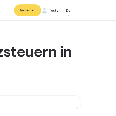
Anmelden
Testen
De
steuern in