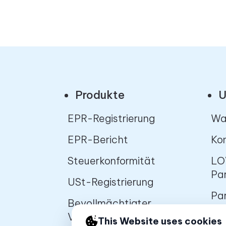
Produkte
U
EPR-Registrierung
Wa
EPR-Bericht
Kon
Steuerkonformität
LO
Pa
USt-Registrierung
Pa
Bevollmächtigter
Vertreter
St
This Website uses cookies