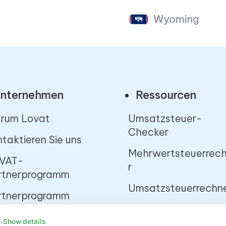
Wyoming
nternehmen
Ressourcen
rum Lovat
Umsatzsteuer-
Checker
taktieren Sie uns
Mehrwertsteuerrec
VAT-
r
rtnerprogramm
Umsatzsteuerrechn
rtnerprogramm
artups
Show details