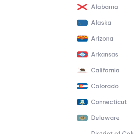
Alabama
Alaska
Arizona
Arkansas
California
Colorado
Connecticut
Delaware
District of Co