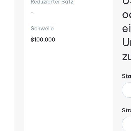
U
Reduzierter Satz
o
-
e
Schwelle
U
$100,000
z
Sta
Str