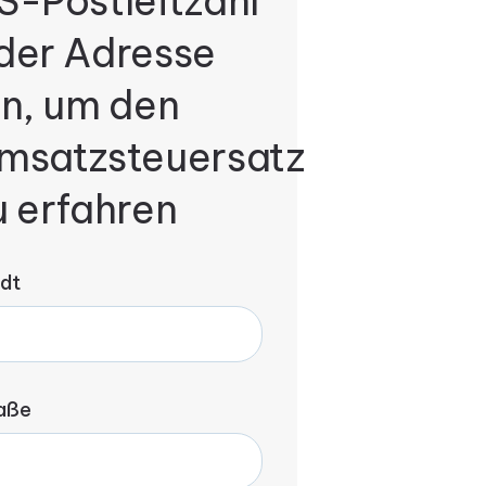
S-Postleitzahl
der Adresse
in, um den
msatzsteuersatz
u erfahren
dt
aße