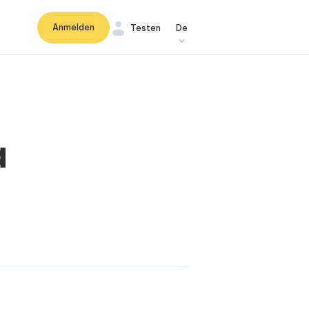
Anmelden
Testen
De
a