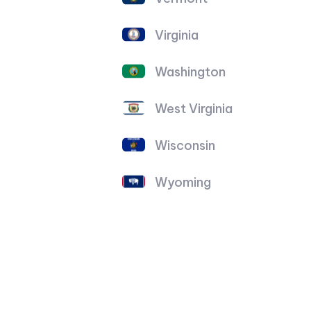
Virginia
Washington
West Virginia
Wisconsin
Wyoming