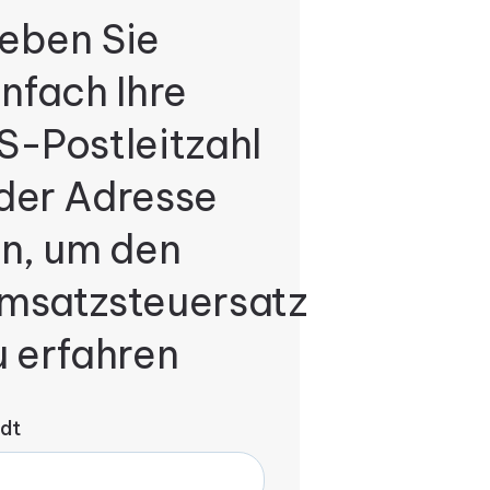
eben Sie
infach Ihre
S-Postleitzahl
der Adresse
in, um den
msatzsteuersatz
u erfahren
dt