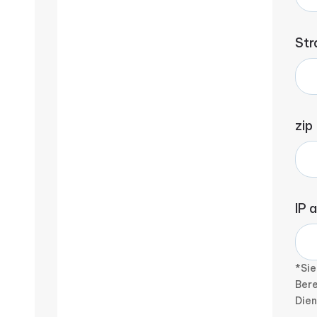
Str
zip
IP 
*Sie
Bere
Die