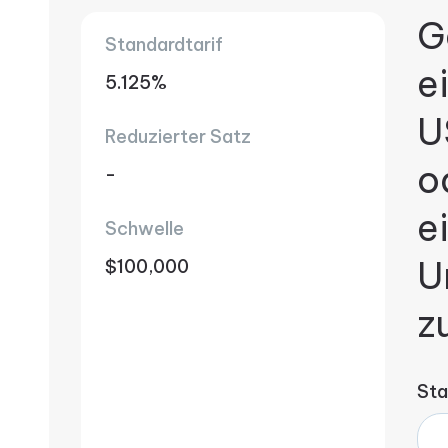
G
Standardtarif
e
5.125%
U
Reduzierter Satz
o
-
e
Schwelle
U
$100,000
z
Sta