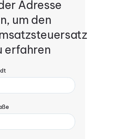
der Adresse
in, um den
msatzsteuersatz
u erfahren
dt
aße