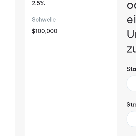
o
2.5%
e
Schwelle
U
$100,000
z
Sta
Str