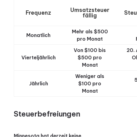
Umsatzsteuer
Frequenz
Steu
fällig
Mehr als $500
Monatlich
pro Monat
Von $100 bis
20. 
Vierteljährlich
$500 pro
O
Monat
Weniger als
5
Jährlich
$100 pro
Monat
Steuerbefreiungen
Minnesota hat derzeit keine