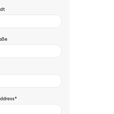
dt
aße
address*