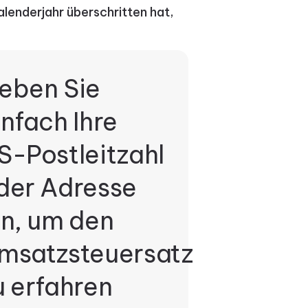
lenderjahr überschritten hat,
eben Sie
infach Ihre
S-Postleitzahl
der Adresse
in, um den
msatzsteuersatz
u erfahren