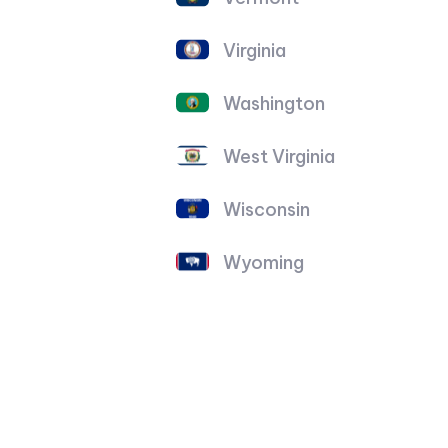
Virginia
Washington
West Virginia
Wisconsin
Wyoming