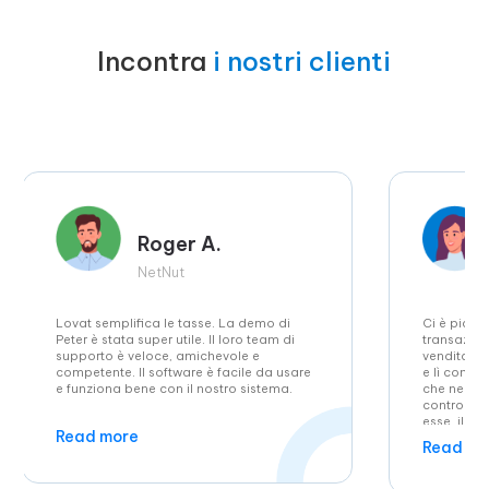
Incontra
i nostri clienti
Roger A.
NetNut
Lovat semplifica le tasse. La demo di
Ci è piaciu
Peter è stata super utile. Il loro team di
transazion
supporto è veloce, amichevole e
vendita si
competente. Il software è facile da usare
e lì conse
e funziona bene con il nostro sistema.
che ne ab
controllare
esse, il ch
Read more
abbiamo a
Read mo
fiscali in 
la funzion
l’imposta s