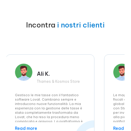
Incontra
i nostri clienti
Ali K.
Thames & Kosmos Store
Gestisco le mie tasse con il fantastico
Le magnif
software Lovat. Cambiano sempre e
fiscali che
introducono nuove funzionalità. La mia
globale. A
esperienza con la gestione delle tasse è
con Stripe
stata completamente trasformata da
per inviare
Lovat, che ha reso la procedura meno
alla piatt
complicata e gravosa. La piattaforma è
notifiche 
ora uno strumento essenziale per la mia
la scadenz
Read more
Read mo
azienda grazie alla sua automazione,
viene ragg