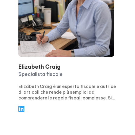
Elizabeth Craig
Specialista fiscale
Elizabeth Craig è un’esperta fiscale e autrice
di articoli che rende più semplici da
comprendere le regole fiscali complesse. Si
concentra su indicazioni pratiche e concrete
per privati e aziende, trattando temi come la
pianificazione fiscale, la conformità, le
detrazioni e i crediti d’imposta, oltre alle
principali scadenze di presentazione.
Attraverso articoli chiari e guidati passo