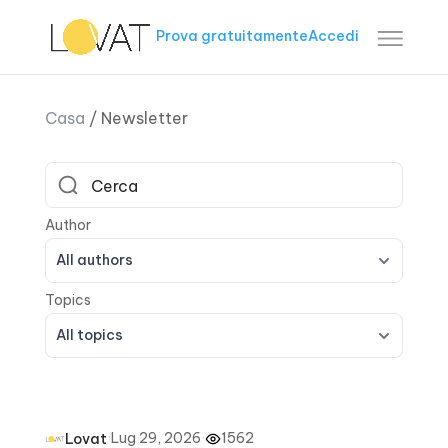
Prova gratuitamente
Accedi
Casa
/
Newsletter
All authors
All topics
·
Lug 29, 2026
·
1562
Lovat