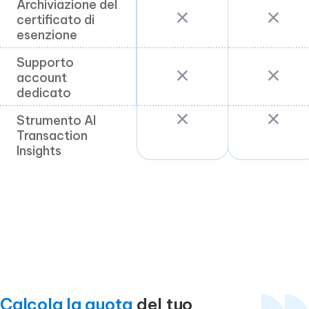
Archiviazione del
Archiviazione del
certificato di
certificato di
esenzione
esenzione
Supporto
Supporto
account
account
dedicato
dedicato
Strumento AI
Strumento AI
Transaction
Transaction
Insights
Insights
Calcola la quota
del tuo