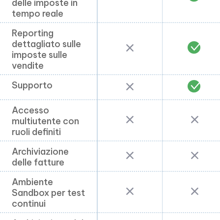
delle imposte in
delle imposte in
tempo reale
tempo reale
Reporting
Reporting
dettagliato sulle
dettagliato sulle
imposte sulle
imposte sulle
vendite
vendite
Supporto
Supporto
Accesso
Accesso
multiutente con
multiutente con
ruoli definiti
ruoli definiti
Archiviazione
Archiviazione
delle fatture
delle fatture
Ambiente
Ambiente
Sandbox per test
Sandbox per test
continui
continui