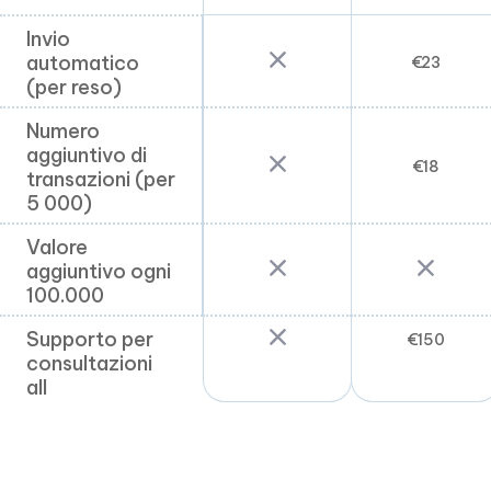
Invio
Invio
automatico
automatico
€
23
(per reso)
(per reso)
Numero
Numero
aggiuntivo di
aggiuntivo di
€
18
transazioni (per
transazioni (per
5 000)
5 000)
Valore
Valore
aggiuntivo ogni
aggiuntivo ogni
100.000
100.000
Supporto per
Supporto per
€
150
consultazioni
consultazioni
all
all