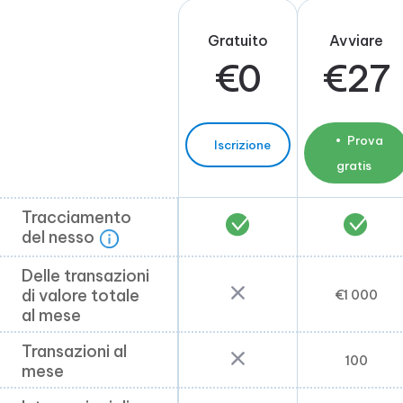
Gratuito
Avviare
€
0
€
27
Prova
Iscrizione
gratis
Tracciamento
Tracciamento
del nesso
del nesso
Delle transazioni
Delle transazioni
di valore totale
di valore totale al
€
1 000
al mese
mese
Transazioni al
Transazioni al
100
mese
mese