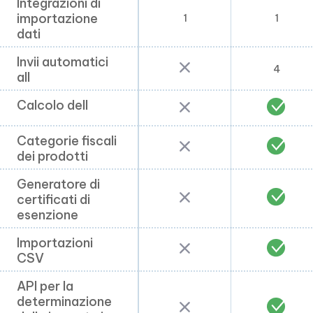
Integrazioni di
Integrazioni di
importazione
importazione
1
1
dati
dati
Invii automatici
Invii automatici
4
all
all
Calcolo dell
Calcolo dell
Categorie fiscali
Categorie fiscali
dei prodotti
dei prodotti
Generatore di
Generatore di
certificati di
certificati di
esenzione
esenzione
Importazioni
Importazioni
CSV
CSV
API per la
API per la
determinazione
determinazione