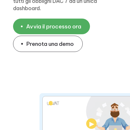
tutti gli obblighi DAC 7 da un’unica
dashboard.
Avvia il processo ora
Prenota una demo
▶