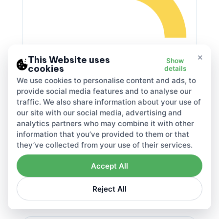
Come
Il DAC7 cambia la
×
This Website uses
Show
cookies
details
rendicontazione fiscale
nell’UE
We use cookies to personalise content and ads, to
provide social media features and to analyse our
Ti incuriosisce il DAC7 e cosa
traffic. We also share information about your use of
significa per la tua piattaforma?
our site with our social media, advertising and
Questo articolo spiega le nuove
analytics partners who may combine it with other
regole di rendicontazione DAC7
information that you’ve provided to them or that
dell’UE, chi deve registrarsi e come
they’ve collected from your use of their services.
le piattaforme possono
automatizzare la conformità.
Accept All
leggi l’articolo
Reject All