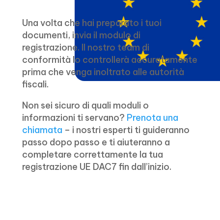
Una volta che hai preparato i tuoi
documenti, invia il modulo di
registrazione. Il nostro team di
conformità lo controllerà accuratamente
prima che venga inoltrato alle autorità
fiscali.
Non sei sicuro di quali moduli o
informazioni ti servano?
Prenota una
chiamata
– i nostri esperti ti guideranno
passo dopo passo e ti aiuteranno a
completare correttamente la tua
registrazione UE DAC7 fin dall’inizio.