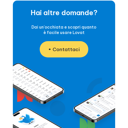
Hai altre domande?
Dai un'occhiata e scopri quanto
è facile usare Lovat
Contattaci