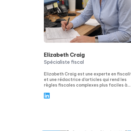
Elizabeth Craig
Spécialiste fiscal
Elizabeth Craig est une experte en fiscali
et une rédactrice d’articles qui rend les
règles fiscales complexes plus faciles à
comprendre. Elle se concentre sur des
conseils pratiques et concrets pour les
particuliers et les entreprises, en couvra
des sujets tels que la planification fiscale
la conformité, les déductions et crédits,
ainsi que les principales échéances de
déclaration. Grâce à des articles clairs,
étape par étape, Elizabeth aide les lecte