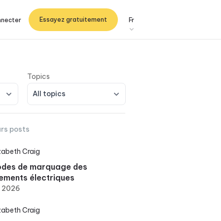
Essayez gratuitement
nnecter
Fr
All topics
urs posts
izabeth Craig
des de marquage des
ements électriques
, 2026
izabeth Craig