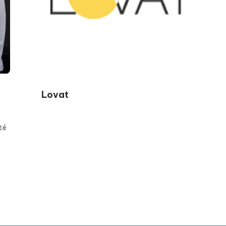
Lovat
té
nt
,
urs