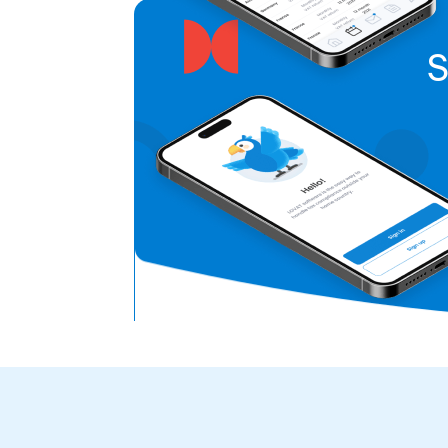
à éviter les erreurs courantes, à rester
confiants pendant la saison fiscale et à
prendre des décisions financières plus
S
avisées tout au long de l’année