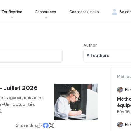
Tarification
Ressources
Contactez-nous
Se co
All authors
Meille
– Juillet 2026
El
 en vigueur, nouvelles
Métho
-Uni, actualités
équip
S.
Fév 16
El
Share this