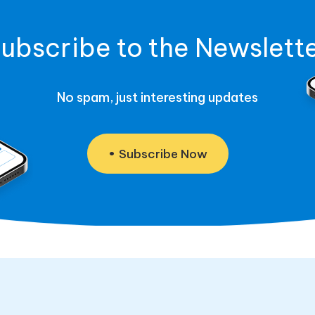
ubscribe to the Newslett
No spam, just interesting updates
Subscribe Now