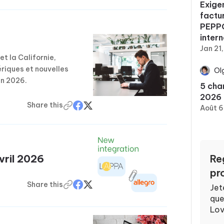
Exige
factu
PEPPO
inter
Jan 21
et la Californie,
iques et nouvelles
Ol
in 2026.
5 cha
2026
Share this
Août 6
Avril 2026
Re
pr
Share this
Jet
quel
Lov