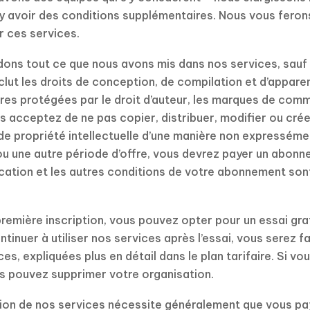
t y avoir des conditions supplémentaires. Nous vous feron
r ces services.
ns tout ce que nous avons mis dans nos services, sauf in
clut les droits de conception, de compilation et d’appare
res protégées par le droit d’auteur, les marques de comme
us acceptez de ne pas copier, distribuer, modifier ou cré
s de propriété intellectuelle d’une manière non expressém
 ou une autre période d’offre, vous devrez payer un abonn
ification et les autres conditions de votre abonnement so
remière inscription, vous pouvez opter pour un essai grat
tinuer à utiliser nos services après l’essai, vous serez 
es, expliquées plus en détail dans le plan tarifaire. Si v
ous pouvez supprimer votre organisation.
sation de nos services nécessite généralement que vous p