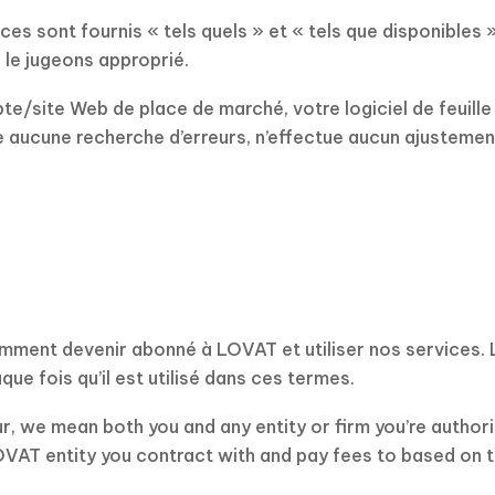
vices sont fournis « tels quels » et « tels que disponible
s le jugeons approprié.
e/site Web de place de marché, votre logiciel de feuille 
ue aucune recherche d’erreurs, n’effectue aucun ajustemen
mment devenir abonné à LOVAT et utiliser nos services. L
e fois qu’il est utilisé dans ces termes.
r, we mean both you and any entity or firm you’re autho
LOVAT entity you contract with and pay fees to based on 