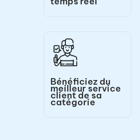
temps réel
Bénéficiez du
meilleur service
client de sa
catégorie