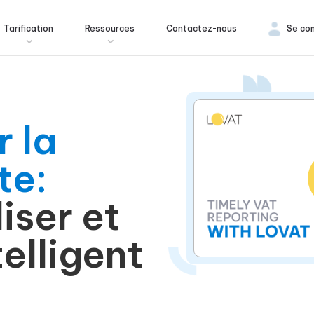
Tarification
Ressources
Contactez-nous
Se co
 la
te:
liser et
elligent