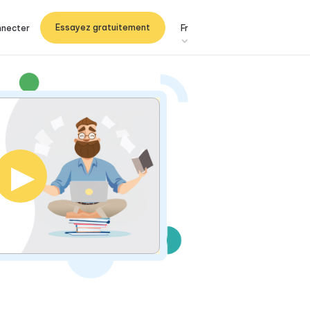
Essayez gratuitement
nnecter
Fr
▶