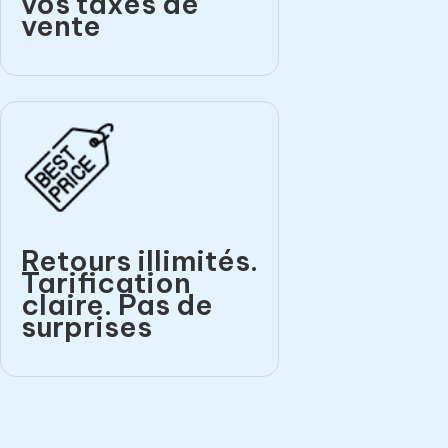
vos taxes de
vente
Retours illimités.
Tarification
claire. Pas de
surprises