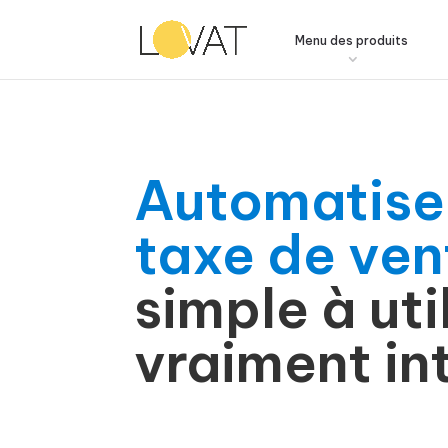
Menu des produits
Automatiser
taxe de ven
simple à uti
vraiment int