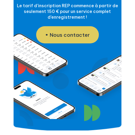
Le tarif d’inscription REP commence à partir de
seulement 150 € pour un service complet
d’enregistrement !
Nous contacter