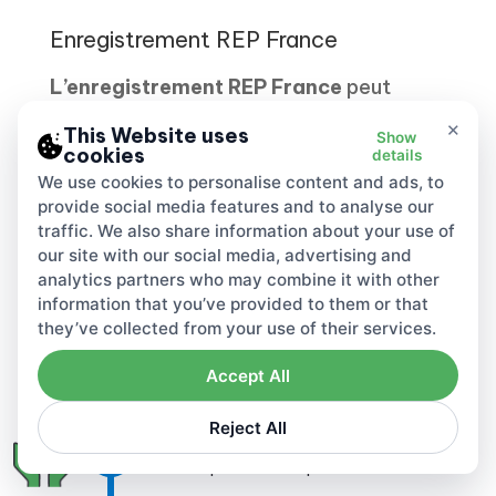
Enregistrement REP France
L’enregistrement REP France
peut
nécessiter des comptes distincts par
×
This Website uses
Show
flux. Assurez-vous que les codes-barres
cookies
details
et les données de marque correspondent
We use cookies to personalise content and ads, to
aux factures.
provide social media features and to analyse our
traffic. We also share information about your use of
our site with our social media, advertising and
analytics partners who may combine it with other
information that you’ve provided to them or that
Comment rester
conforme
they’ve collected from your use of their services.
Accept All
Obtenir un numéro REP
Reject All
Obtenez un numéro REP pour les catégories
1
dans lesquelles vous opérez