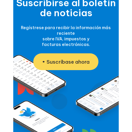
Suscribirse al boletín
de noticias
Regístrese para recibir la información más
reciente
sobre IVA, impuestos y
facturas electrónicas.
Suscríbase ahora