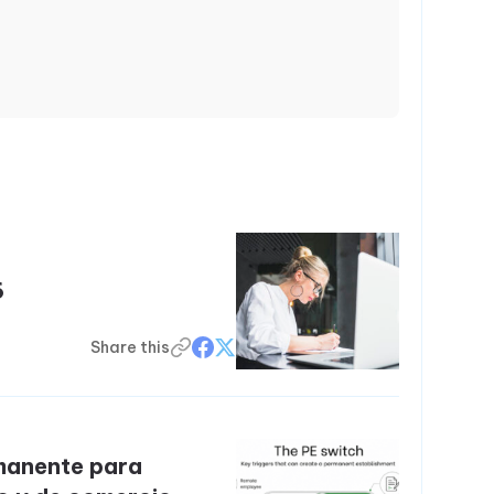
6
Share this
manente para