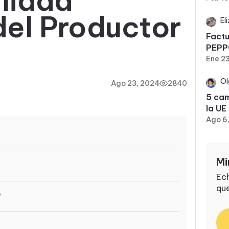
lidad
del Productor
El
Factu
PEPP
Ene 2
Ol
Ago 23, 2024
2840
5 cam
la UE
Ago 6
Mi
Ech
que
?