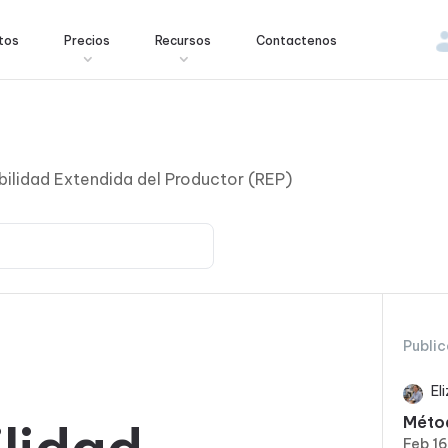
tos
Precios
Recursos
Contactenos
ilidad Extendida del Productor (REP)
Public
El
Métod
Feb 1