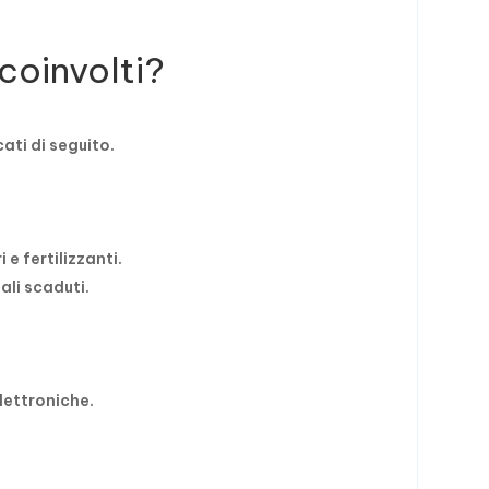
coinvolti?
cati di seguito.
.
e fertilizzanti.
ali scaduti.
elettroniche.