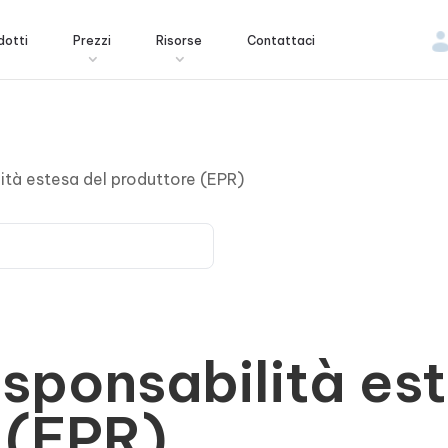
dotti
Prezzi
Risorse
Contattaci
ità estesa del produttore (EPR)
sponsabilità est
 (EPR)