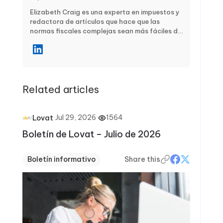
Elizabeth Craig es una experta en impuestos y
redactora de artículos que hace que las
normas fiscales complejas sean más fáciles de
entender. Se centra en orientación práctica y
real para particulares y empresas, abordando
temas como la planificación fiscal, el
cumplimiento, las deducciones y los créditos, y
los plazos clave de presentación. A través de
Related articles
artículos claros y paso a paso, Elizabeth
ayuda a los lectores a evitar errores comunes,
a mantenerse seguros durante la temporada
de impuestos y a tomar decisiones financieras
·
Jul 29, 2026
·
1564
Lovat
más inteligentes durante todo el año.
Boletín de Lovat – Julio de 2026
Boletín informativo
Share this