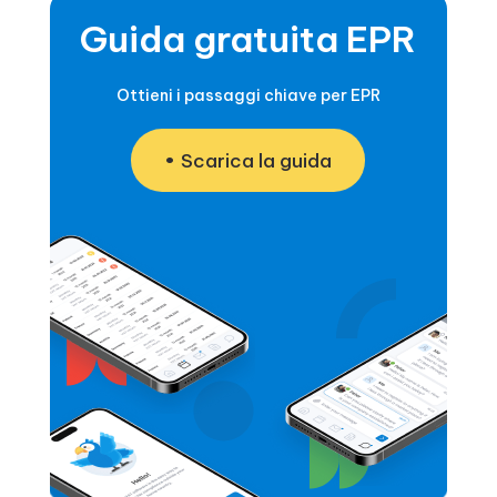
Guida gratuita EPR
Ottieni i passaggi chiave per EPR
Scarica la guida