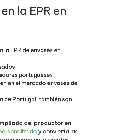
 en la EPR en
ra la EPR de envases en
asados
midores portugueses
nen en el mercado envases de
ra de Portugal, también son
ampliada del productor en
personalizado
y convierta las
ara su marca en las ventas