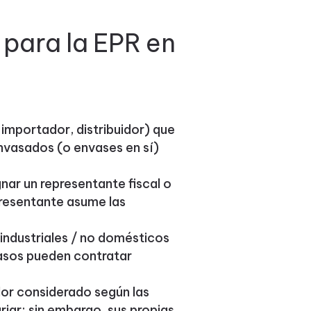
 para la EPR en
importador, distribuidor) que
vasados (o envases en sí)
ar un representante fiscal o
presentante asume las
ndustriales / no domésticos
asos pueden contratar
or considerado según las
iar; sin embargo, sus propias