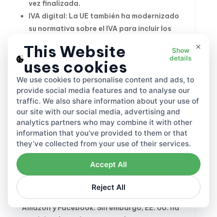
vez finalizada.
IVA digital: La UE también ha modernizado
su normativa sobre el IVA para incluir los
servicios digitales transfronterizos,
×
This Website
Show
garantizando así que el IVA se recaude en el
details
uses cookies
lugar de residencia del consumidor.
We use cookies to personalise content and ads, to
El enfoque de la UE demuestra el potencial de
provide social media features and to analyse our
traffic. We also share information about your use of
armonización regional, alineándose al mismo
our site with our social media, advertising and
tiempo con los marcos globales.
analytics partners who may combine it with other
4. Participación de EE. UU. y preocupaciones
information that you’ve provided to them or that
sobre represalias
they’ve collected from your use of their services.
Estados Unidos se opone a las medidas
Accept All
unilaterales de DST, argumentando que
afectan desproporcionadamente a gigantes
Reject All
tecnológicos estadounidenses como Google,
Amazon y Facebook. Sin embargo, EE. UU. ha