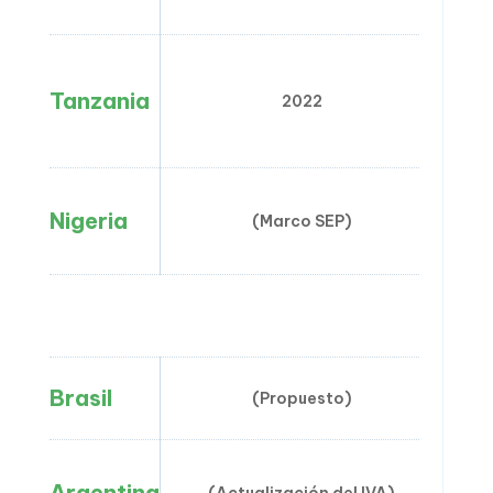
Tanzania
2022
No
Nigeria
(Marco SEP)
No
Brasil
(Propuesto)
Argentina