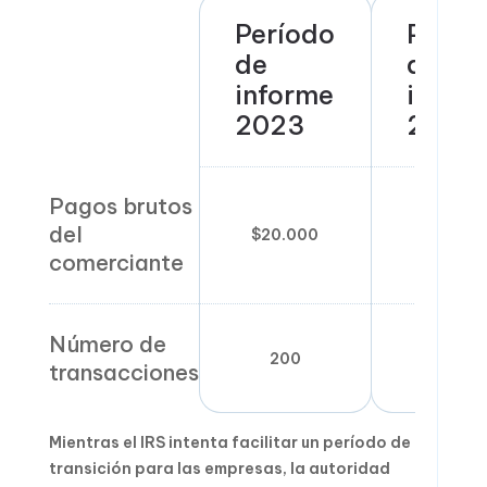
Período
Perío
de
de
informe
infor
2023
2024
Pagos brutos
del
$20.000
$5.000
comerciante
Número de
200
0
transacciones
Mientras el IRS intenta facilitar un período de
transición para las empresas, la autoridad