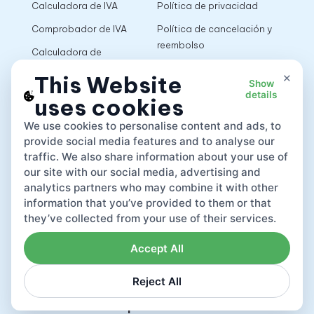
Calculadora de IVA
Política de privacidad
Comprobador de IVA
Política de cancelación y
reembolso
Calculadora de
impuestos sobre las
Términos de uso
×
This Website
Show
ventas
details
uses cookies
App
We use cookies to personalise content and ads, to
provide social media features and to analyse our
traffic. We also share information about your use of
our site with our social media, advertising and
analytics partners who may combine it with other
information that you’ve provided to them or that
they’ve collected from your use of their services.
Accept All
Reject All
Lovat compliance LTD © 2026