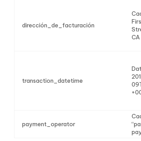
Cad
Fir
dirección_de_facturación
Str
CA 
Dat
20
transaction_datetime
09
+0
Ca
payment_operator
“pa
pay