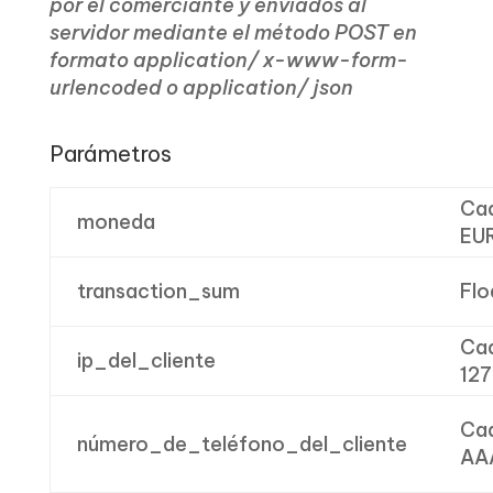
por el comerciante y enviados al
servidor mediante el método POST en
formato application/ x-www-form-
urlencoded o application/ json
Parámetros
Cad
moneda
EUR
transaction_sum
Flo
Ca
ip_del_cliente
127
Cad
número_de_teléfono_del_cliente
AA