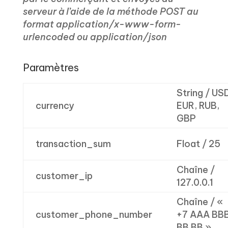
serveur à l’aide de la méthode POST au
format application/x-www-form-
urlencoded ou application/json
Paramètres
String / US
currency
EUR, RUB,
GBP
transaction_sum
Float / 25
Chaîne /
customer_ip
127.0.0.1
Chaîne / «
customer_phone_number
+7 AAA BB
BB BB »