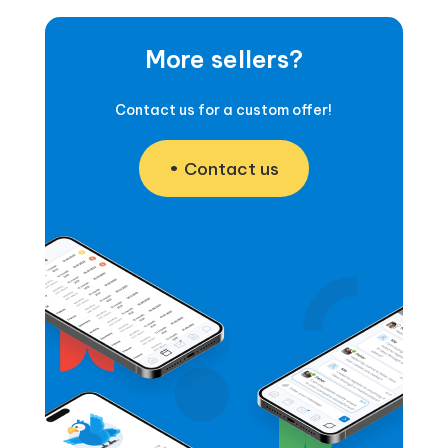
More sellers?
Contact us for a custom offer!
Contact us