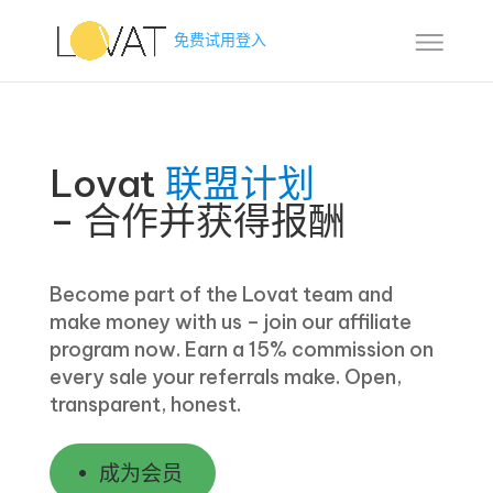
免费试用
登入
Lovat
联盟计划
– 合作并获得报酬
Become part of the Lovat team and
make money with us – join our affiliate
program now. Earn a 15% commission on
every sale your referrals make. Open,
transparent, honest.
成为会员