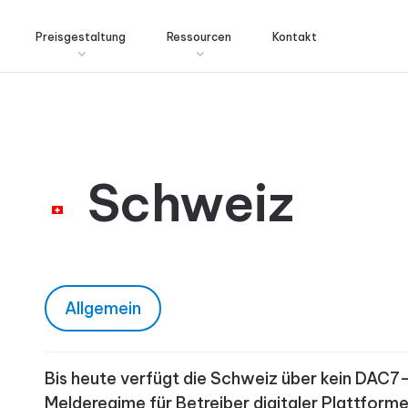
Preisgestaltung
Ressourcen
Kontakt
Schweiz
Allgemein
Bis heute verfügt die Schweiz über kein DA
Melderegime für Betreiber digitaler Plattform