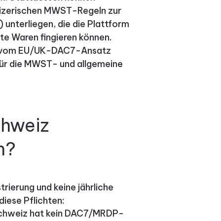
eizerischen MWST-Regeln zur
nterliegen, die die Plattform
fte Waren fingieren können.
eiz vom EU/UK-DAC7-Ansatz
ür die MWST- und allgemeine
chweiz
n?
ierung und keine jährliche
iese Pflichten:
Schweiz hat kein DAC7/MRDP-