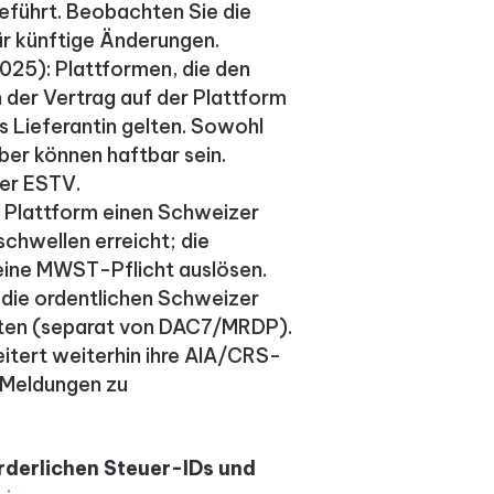
eführt. Beobachten Sie die
r künftige Änderungen.
025): Plattformen, die den
 der Vertrag auf der Plattform
 Lieferantin gelten. Sowohl
ber können haftbar sein.
der ESTV.
 Plattform einen Schweizer
chwellen erreicht; die
eine MWST-Pflicht auslösen.
die ordentlichen Schweizer
eiten (separat von DAC7/MRDP).
itert weiterhin ihre AIA/CRS-
 Meldungen zu
rderlichen Steuer-IDs und