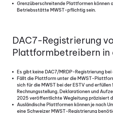
Grenzüberschreitende Plattformen können 
Betriebsstätte MWST-pflichtig sein.
DAC7-Registrierung v
Plattformbetreibern in
Es gibt keine DAC7/MRDP-Registrierung bei
Fällt die Plattform unter die MWST-Plattfor
sich für die MWST bei der ESTV und erfüllen
Rechnungsstellung, Deklarationen und Aufze
2025 veröffentlichte Wegleitung präzisiert d
Ausländische Plattformen können je nach Um
eine Schweizer MWST-Registrierung benöti