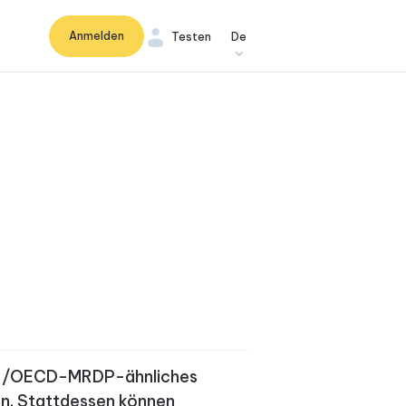
Anmelden
Testen
De
C7-/OECD-MRDP-ähnliches
en. Stattdessen können