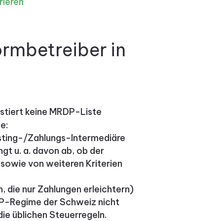
rieren
rmbetreiber in
istiert keine MRDP-Liste
e:
ting-/Zahlungs-Intermediäre
ngt u. a. davon ab, ob der
 sowie von weiteren Kriterien
, die nur Zahlungen erleichtern)
DP-Regime der Schweiz nicht
ie üblichen Steuerregeln.