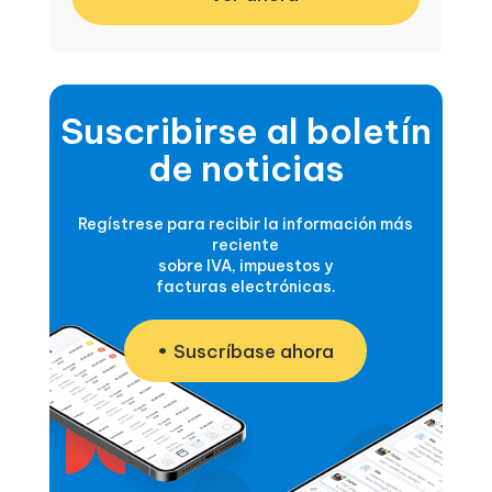
Suscribirse al boletín
de noticias
Regístrese para recibir la información más
reciente
sobre IVA, impuestos y
facturas electrónicas.
Suscríbase ahora