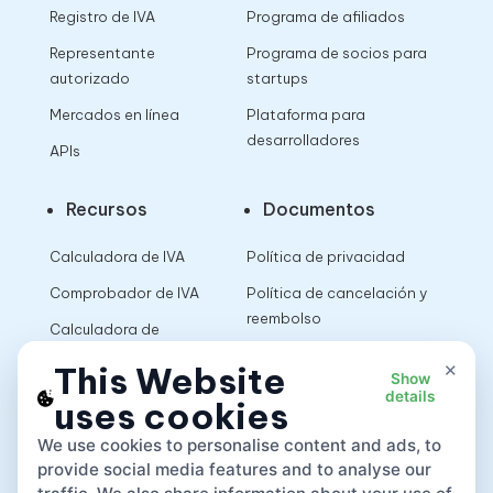
Registro de IVA
Programa de afiliados
Representante
Programa de socios para
autorizado
startups
Mercados en línea
Plataforma para
desarrolladores
APIs
Recursos
Documentos
Calculadora de IVA
Política de privacidad
Comprobador de IVA
Política de cancelación y
reembolso
Calculadora de
impuestos sobre las
Términos de uso
×
This Website
Show
ventas
details
uses cookies
App
We use cookies to personalise content and ads, to
provide social media features and to analyse our