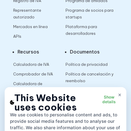
Registro de IVA
Programa de afiliados
Representante
Programa de socios para
autorizado
startups
Mercados en línea
Plataforma para
desarrolladores
APIs
Recursos
Documentos
Calculadora de IVA
Política de privacidad
Comprobador de IVA
Política de cancelación y
reembolso
Calculadora de
impuestos sobre las
Términos de uso
×
This Website
Show
ventas
details
uses cookies
App
We use cookies to personalise content and ads, to
provide social media features and to analyse our
traffic. We also share information about your use of