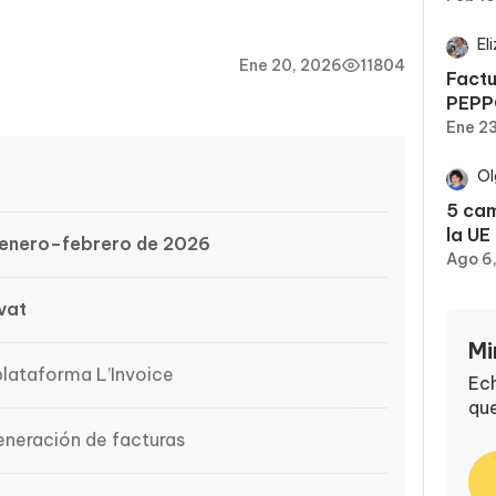
El
Ene 20, 2026
11804
Factu
PEPP
Ene 2
Ol
5 cam
la UE
a enero–febrero de 2026
Ago 6
vat
Mi
plataforma L’Invoice
Ech
que
eneración de facturas