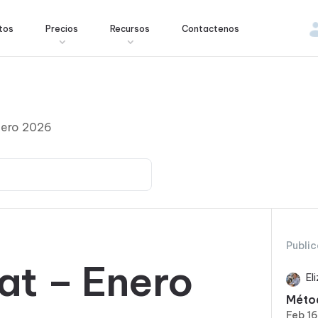
tos
Precios
Recursos
Contactenos
nero 2026
Public
at – Enero
El
Métod
Feb 1