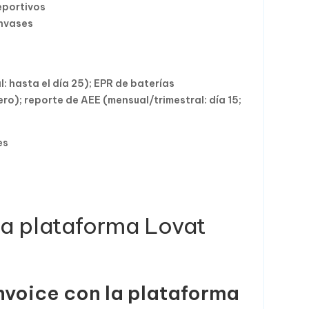
eportivos
envases
: hasta el día 25); EPR de baterías
nero); reporte de AEE (mensual/trimestral: día 15;
es
la plataforma Lovat
nvoice con la plataforma