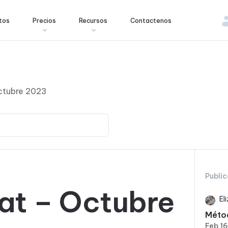
tos
Precios
Recursos
Contactenos
Octubre 2023
Public
vat – Octubre
El
Métod
Feb 1