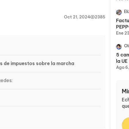
El
Oct 21, 2024
2385
Factu
PEPP
Ene 2
Ol
5 cam
la UE
es de impuestos sobre la marcha
Ago 6
uedes:
Mi
Ech
que