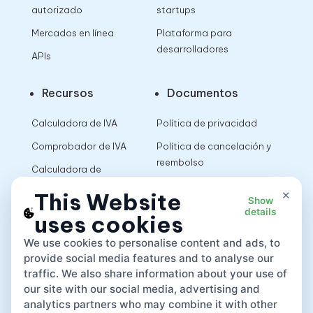
autorizado
startups
Mercados en línea
Plataforma para
desarrolladores
APIs
Recursos
Documentos
Calculadora de IVA
Política de privacidad
Comprobador de IVA
Política de cancelación y
reembolso
Calculadora de
impuestos sobre las
Términos de uso
×
This Website
Show
ventas
details
uses cookies
App
We use cookies to personalise content and ads, to
provide social media features and to analyse our
traffic. We also share information about your use of
our site with our social media, advertising and
analytics partners who may combine it with other