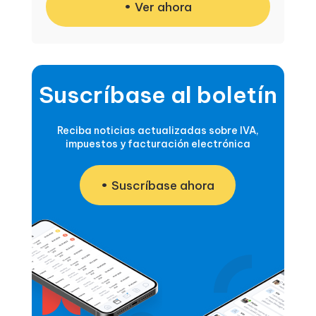
Ver ahora
Suscríbase al boletín
Reciba noticias actualizadas sobre IVA,
impuestos y facturación electrónica
Suscríbase ahora