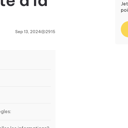
té à la
Jet
poi
Sep 13, 2024
2915
ègles: