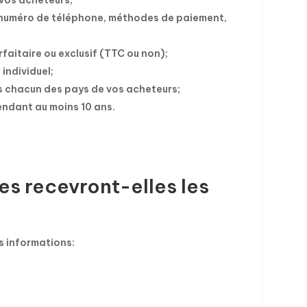
 vos acheteurs;
r: numéro de téléphone, méthodes de paiement,
rfaitaire ou exclusif (TTC ou non);
individuel;
 chacun des pays de vos acheteurs;
endant au moins 10 ans.
les recevront-elles les
es informations: