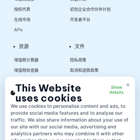
授权代表
初创企业合作伙伴计划
在线市场
开发者平台
APIs
资源
文件
增值税计算器
隐私政策
增值税检查器
取消和退款政策
销售税计算器
使用条款
×
This Website
Show
details
uses cookies
App
We use cookies to personalise content and ads, to
provide social media features and to analyse our
traffic. We also share information about your use of
our site with our social media, advertising and
analytics partners who may combine it with other