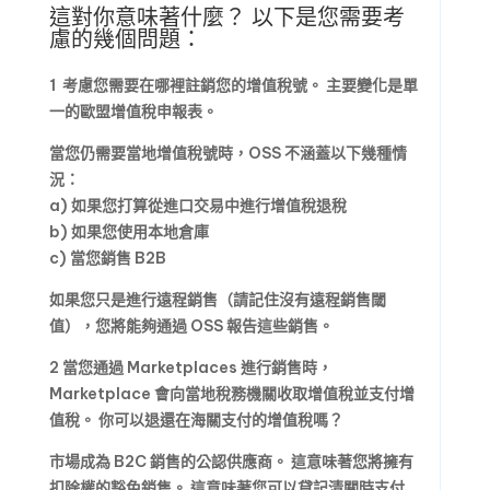
這對你意味著什麼？
以下是您需要考
慮的幾個問題：
1
考慮您需要在哪裡註銷您的增值稅號。
主要變化是單
一的歐盟增值稅申報表。
當您仍需要當地增值稅號時，OSS 不涵蓋以下幾種情
況：
a)
如果您打算從進口交易中進行增值稅退稅
b)
如果您使用本地倉庫
c)
當您銷售 B2B
如果您只是進行遠程銷售（請記住沒有遠程銷售閾
值），您將能夠通過 OSS 報告這些銷售。
2
當您通過 Marketplaces 進行銷售時，
Marketplace 會向當地稅務機關收取增值稅並支付增
值稅。
你可以退還在海關支付的增值稅嗎？
市場成為 B2C 銷售的公認供應商。
這意味著您將擁有
扣除權的豁免銷售。
這意味著您可以貸記清關時支付