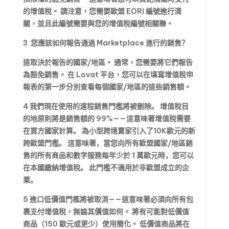
的增值稅。
請注意，您需要歐盟 EORI 編號進行清
關，並且此編號需要與您的增值稅編號相關聯。
3 您應該如何報告通過 Marketplace 進行的銷售？
這取決於報告的國家/地區。
通常，您需要將它們報告
為豁免銷售。
在 Lovat 平台，您可以在填寫增值稅申
報表的第一步分別查看每個國家/地區的這些銷售額。
4
我們現在使用的遠程銷售門檻將被刪除。
增值稅目
的地原則將是銷售額的 99%——這意味著增值稅需要
在買方國家計算。
為小型跨境賣家引入了10K歐元的新
跨歐盟門檻。
這意味著，當您向所有歐盟國家/地區銷
售的所有商品和數字服務每年少於 1 萬歐元時，您可以
在本國繳納增值稅。
此門檻不適用於非歐盟成立的企
業。
5
進口低價值門檻將被取消——這意味著必須向所有包
裹支付增值稅，無論其價值如何。
將有可能對低價值
商品（150 歐元或更少）使用簡化。
低價值商品將在