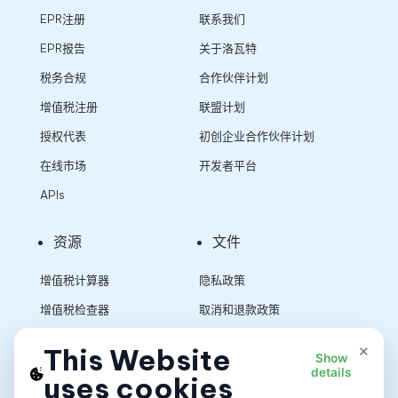
EPR注册
联系我们
EPR报告
关于洛瓦特
税务合规
合作伙伴计划
增值税注册
联盟计划
授权代表
初创企业合作伙伴计划
在线市场
开发者平台
APIs
资源
文件
增值税计算器
隐私政策
增值税检查器
取消和退款政策
销售税计算器
使用条款
×
This Website
Show
details
uses cookies
App