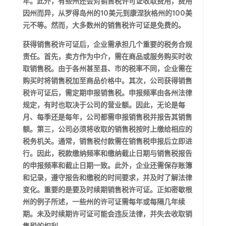
年。此外，有些州还会对销售税许可证收取费用，费用
因州而异，从罗得岛州的10美元到康涅狄格州的100美
元不等。然而，大多数州的销售税许可证是免费的。
获得销售税许可证后，企业需承担几个重要的税务合规
责任。首先，卖方作为中介，需在商品或服务购买时收
取销售税。由于各州甚至县、市的税率不同，企业需在
购买时将销售税加至商品价格中。其次，公司获得销售
税许可证后，需定期申报销售税。申报频率由各州法律
规定，有时也取决于公司的营业额。因此，无论是每
月、每季还是每年，公司都需申报销售税并报告其销售
额。第三，公司必须将收取的销售税按时上缴给相应的
税务机关。通常，销售税付款需在销售税申报后立即进
行。因此，税款缴纳频率和缴纳截止日期与销售税报告
的申报频率和截止日期一致。此外，企业还需保存账簿
和记录，遵守报告和缴税的时间要求，并及时了解法律
变化。重要的是要及时续期销售税许可证。正如密歇根
州的例子所述，一些州的许可证需每年或每隔几年续
期。未及时续期许可证可能会违反法律，并失去收取销