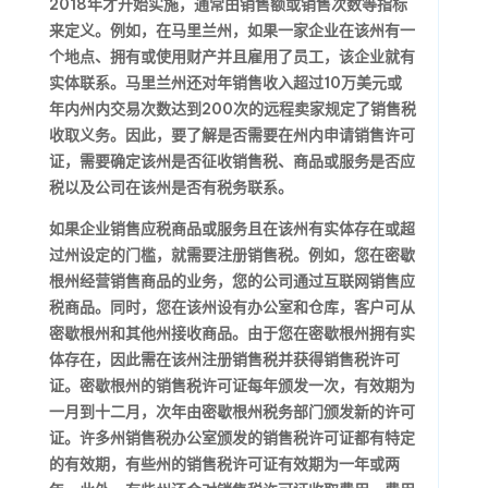
2018年才开始实施，通常由销售额或销售次数等指标
来定义。例如，在马里兰州，如果一家企业在该州有一
个地点、拥有或使用财产并且雇用了员工，该企业就有
实体联系。马里兰州还对年销售收入超过10万美元或
年内州内交易次数达到200次的远程卖家规定了销售税
收取义务。因此，要了解是否需要在州内申请销售许可
证，需要确定该州是否征收销售税、商品或服务是否应
税以及公司在该州是否有税务联系。
如果企业销售应税商品或服务且在该州有实体存在或超
过州设定的门槛，就需要注册销售税。例如，您在密歇
根州经营销售商品的业务，您的公司通过互联网销售应
税商品。同时，您在该州设有办公室和仓库，客户可从
密歇根州和其他州接收商品。由于您在密歇根州拥有实
体存在，因此需在该州注册销售税并获得销售税许可
证。密歇根州的销售税许可证每年颁发一次，有效期为
一月到十二月，次年由密歇根州税务部门颁发新的许可
证。许多州销售税办公室颁发的销售税许可证都有特定
的有效期，有些州的销售税许可证有效期为一年或两