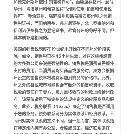
和德克萨斯州使用“销售税许可”，而康涅狄格州、爱荷
华州、肯塔基州和俄克拉荷马州则使用“销售和使用税
许可”。乔治亚州、堪萨斯州和路易斯安那州称之为销
售税证书，而田纳西州、弗吉尼亚州、北卡罗来纳州和
伊利诺伊州称之为登记证书。尽管各州的称呼不同，但
其本质都是相同的。
美国的销售税制度在19世纪末开始在不同州分阶段实
施。如今，销售税已在45个州生效，对在这些州经营
的大多数公司来说是强制性的。销售税是消费者需额外
支付的费用。当消费者购买商品或服务时，卖方会根据
州设定的销售税率将税费添加到商品的价格中。此外，
州之外的县或城市可能也会有额外的销售税费率。收取
税款的责任在于卖方，卖方需将收取的税款上缴给州政
府。该税仅适用于特定州的法规中定义的应税商品和服
务。此外，税务联系（Nexus）决定了销售税是否适用
于您的业务。税务联系可分为实体联系和经济联系。不
同州对实体联系的定义不同，但一般而言，实体联系指
在特定州内拥有办公室、仓库或员工。经济联系则在