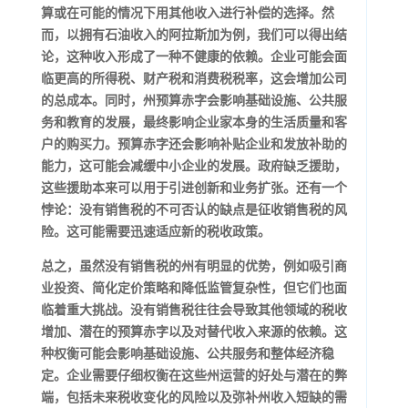
算或在可能的情况下用其他收入进行补偿的选择。然
而，以拥有石油收入的阿拉斯加为例，我们可以得出结
论，这种收入形成了一种不健康的依赖。企业可能会面
临更高的所得税、财产税和消费税税率，这会增加公司
的总成本。同时，州预算赤字会影响基础设施、公共服
务和教育的发展，最终影响企业家本身的生活质量和客
户的购买力。预算赤字还会影响补贴企业和发放补助的
能力，这可能会减缓中小企业的发展。政府缺乏援助，
这些援助本来可以用于引进创新和业务扩张。还有一个
悖论：没有销售税的不可否认的缺点是征收销售税的风
险。这可能需要迅速适应新的税收政策。
总之，虽然没有销售税的州有明显的优势，例如吸引商
业投资、简化定价策略和降低监管复杂性，但它们也面
临着重大挑战。没有销售税往往会导致其他领域的税收
增加、潜在的预算赤字以及对替代收入来源的依赖。这
种权衡可能会影响基础设施、公共服务和整体经济稳
定。企业需要仔细权衡在这些州运营的好处与潜在的弊
端，包括未来税收变化的风险以及弥补州收入短缺的需