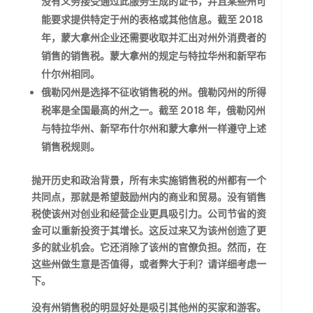
没有义务接受通过此服务生成的证书，并且某些州可
能要求提供特定于州的表格或其他信息。截至 2018
年，蒙大拿州企业还需要收取并汇出对州外消费者的
销售的销售税。蒙大拿州的规定与特拉华州和新罕布
什尔州相同。
俄勒冈州是选择不征收销售税的州。俄勒冈州的所得
税率是全国最高的州之一。截至 2018 年，俄勒冈州
与特拉华州、新罕布什尔州和蒙大拿州一样遵守上述
销售税规则。
抛开历史和政治背景，所有未实施销售税的州都有一个
共同点，那就是希望鼓励州内的商业和贸易。没有销售
税使该州对创业和经营企业更具吸引力。公司节省的资
金可以重新投资于其增长。这反过来又为该州创造了更
多的就业机会。它还消除了该州的官僚负担。然而，在
这些州做生意是否值得，或者弊大于利？请详细考虑一
下。
没有州销售税的明显好处是吸引其他州的买家和游客。