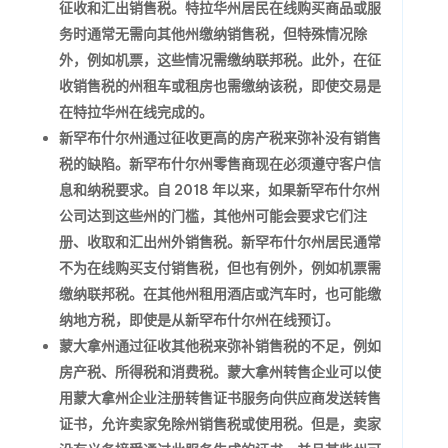
征收和汇出销售税。特拉华州居民在线购买商品或服
务时通常无需向其他州缴纳销售税，但特殊情况除
外，例如机票，这些情况需缴纳联邦税。此外，在征
收销售税的州租车或租房也需缴纳该税，即使交易是
在特拉华州在线完成的。
新罕布什尔州通过征收更高的房产税来弥补没有销售
税的缺陷。新罕布什尔州零售商现在必须遵守客户信​​
息和纳税要求。自 2018 年以来，如果新罕布什尔州
公司达到这些州的门槛，其他州可能会要求它们注
册、收取和汇出州外销售税。新罕布什尔州居民通常
不为在线购买支付销售税，但也有例外，例如机票需
缴纳联邦税。在其他州租用酒店或汽车时，也可能缴
纳地方税，即使是从新罕布什尔州在线预订。
蒙大拿州通过征收其他税来弥补销售税的不足，例如
房产税、所得税和消费税。蒙大拿州转售企业可以使
用蒙大拿州企业注册转售证书服务向供应商发送转售
证书，允许卖家免除州销售税或使用税。但是，卖家